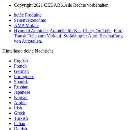
Copyright 2021 CEDARS.Alle Rechte vorbehalten
heiße Produkte
Seitenverzeichnis
AMP-Mobile
Hyundai Autoteile
,
Autoteile für Kia
,
Chery Qq Teile
,
Ford
Transit Teile zum Verkauf
,
Stoßdämpfer Auto
,
Beschaffung
von Autoteilen
,
Hinterlasse deine Nachricht
English
French
German
Portuguese
Spanish
Russian
Japanese
Korean
Arabic
Irish
Greek
Turkish
Italian
Danish