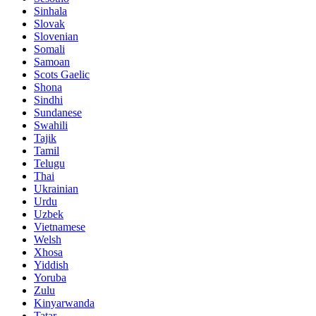
Sinhala
Slovak
Slovenian
Somali
Samoan
Scots Gaelic
Shona
Sindhi
Sundanese
Swahili
Tajik
Tamil
Telugu
Thai
Ukrainian
Urdu
Uzbek
Vietnamese
Welsh
Xhosa
Yiddish
Yoruba
Zulu
Kinyarwanda
Tatar