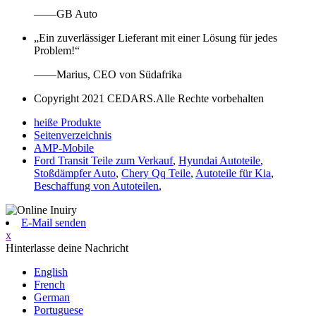
——GB Auto
„Ein zuverlässiger Lieferant mit einer Lösung für jedes
Problem!“
——Marius, CEO von Südafrika
Copyright 2021 CEDARS.Alle Rechte vorbehalten
heiße Produkte
Seitenverzeichnis
AMP-Mobile
Ford Transit Teile zum Verkauf
,
Hyundai Autoteile
,
Stoßdämpfer Auto
,
Chery Qq Teile
,
Autoteile für Kia
,
Beschaffung von Autoteilen
,
E-Mail senden
x
Hinterlasse deine Nachricht
English
French
German
Portuguese